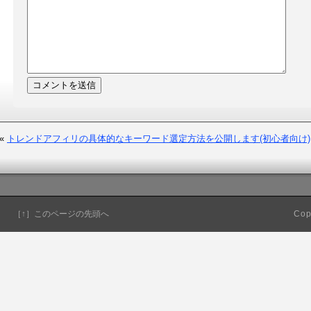
«
トレンドアフィリの具体的なキーワード選定方法を公開します(初心者向け)
［↑］このページの先頭へ
Cop